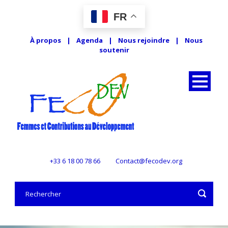
FR
À propos
|
Agenda
|
Nous rejoindre
|
Nous
soutenir
+33 6 18 00 78 66
Contact@fecodev.org