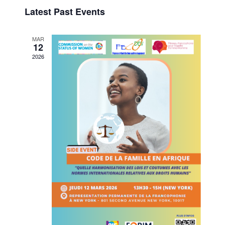
Select
Navigat
and
Latest Past Events
date.
Views
Navigation
MAR
12
2026