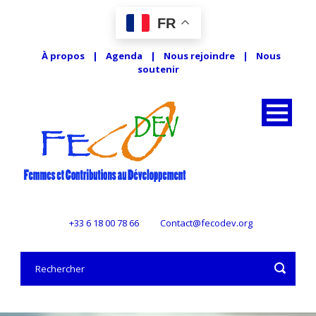
FR
À propos
|
Agenda
|
Nous rejoindre
|
Nous
soutenir
+33 6 18 00 78 66
Contact@fecodev.org