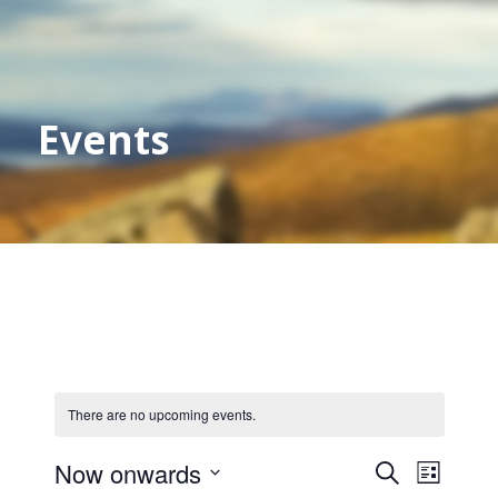
Events
There are no upcoming events.
Events
Event
Now onwards
Search
List
Views
Search