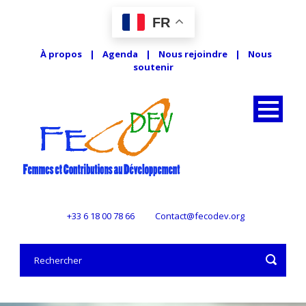
FR
À propos
|
Agenda
|
Nous rejoindre
|
Nous
soutenir
+33 6 18 00 78 66
Contact@fecodev.org