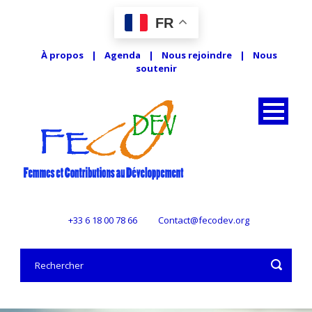
FR
À propos
|
Agenda
|
Nous rejoindre
|
Nous
soutenir
+33 6 18 00 78 66
Contact@fecodev.org