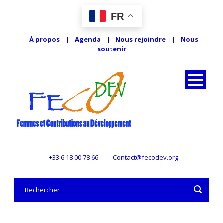
FR
À propos
|
Agenda
|
Nous rejoindre
|
Nous
soutenir
+33 6 18 00 78 66
Contact@fecodev.org