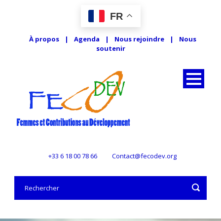
FR
À propos
|
Agenda
|
Nous rejoindre
|
Nous
soutenir
+33 6 18 00 78 66
Contact@fecodev.org